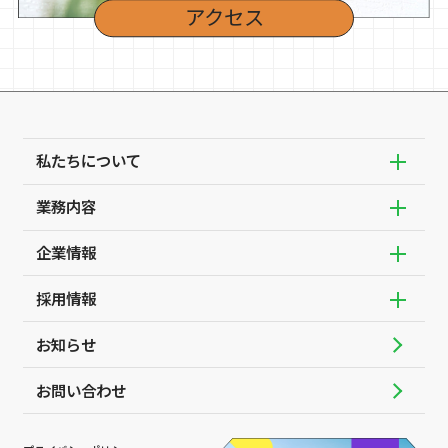
アクセス
私たちについて
サブメ
業務内容
代表挨拶
サブメ
SDGsの取組み
企業情報
企業の経営や業務を支えるIT
サブメ
四国の電気を支えるIT
採用情報
会社概要
サブメ
官公庁や自治体を守るIT
アクセス
お知らせ
職種紹介
インターネットを楽しむIT
組織図
数字で見るロジック
地域を支えるIT
お問い合わせ
会社沿革
福利厚生
本社と各支店
未来の仲間となる皆さんへ
主な取得資格について