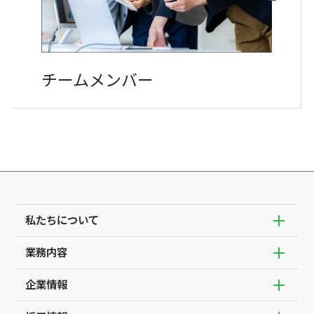
チームメンバー
私たちについて
サブメ
業務内容
代表挨拶
サブメ
SDGsの取組み
企業情報
企業の経営や業務を支えるIT
サブメ
四国の電気を支えるIT