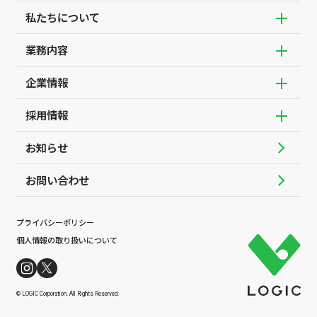
私たちについて
サブメ
業務内容
代表挨拶
サブメ
SDGsの取組み
企業情報
企業の経営や業務を支えるIT
サブメ
四国の電気を支えるIT
採用情報
会社概要
サブメ
官公庁や自治体を守るIT
アクセス
お知らせ
職種紹介
インターネットを楽しむIT
組織図
数字で見るロジック
地域を支えるIT
お問い合わせ
会社沿革
福利厚生
本社と各支店
未来の仲間となる皆さんへ
主な取得資格について
プライバシーポリシー
新卒採用の募集要項
個人情報の取り扱いについて
中途採用の募集要項
採用イベント情報
© LOGIC Corporation. All Rights Reserved.
採用イベント応募