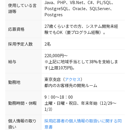
Java、PHP、VB.Net、C#、PL/SQL、
使用している言
PostgreSQL、Oracle、SQLServer、
語等
Postgres
27歳くらいまでの方、システム開発未経
応募資格
験でもOK（要プログラム経験）。
採用予定人数
2名
220,000円～
給与
※上記に地域手当として38%を支給しま
す(上限10万円)。
東京支店（
アクセス
）
勤務地
都内のお客様先の開発ルーム
9：00～18：00
勤務時間・休暇
土曜・日曜・祝日、年末年始（12/29～
1/3）
個人情報の取り
採用応募者の個人情報の取扱いに関する同
扱い
意書